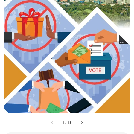
1
/
13