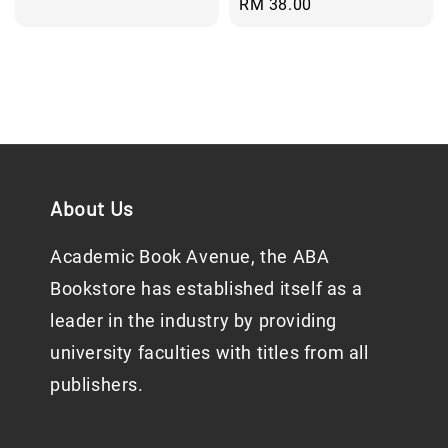
price
Regular
RM 38.00
price
About Us
Academic Book Avenue, the ABA
Bookstore has established itself as a
leader in the industry by providing
university faculties with titles from all
publishers.