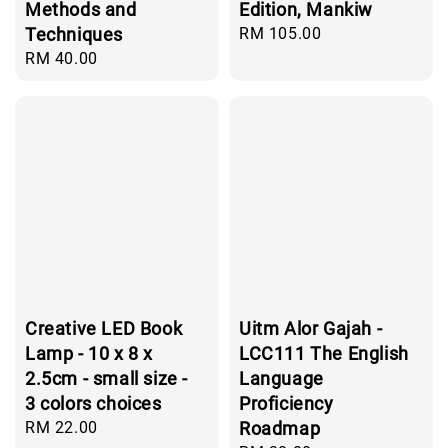
Methods and
Edition, Mankiw
Techniques
Regular
RM 105.00
price
Regular
RM 40.00
price
Creative LED Book
Uitm Alor Gajah -
Lamp - 10 x 8 x
LCC111 The English
2.5cm - small size -
Language
3 colors choices
Proficiency
Regular
RM 22.00
Roadmap