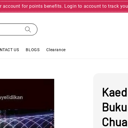
r account for points benefits. Login to account to track you
NTACT US
BLOGS
Clearance
Kaed
Buku 
Chua