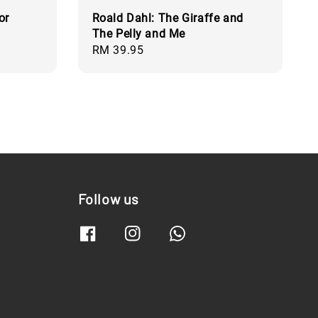
or
Roald Dahl: The Giraffe and
The Pelly and Me
Regular
RM 39.95
price
Follow us