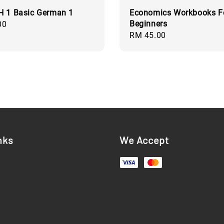
H 1 Basic German 1
Economics Workbooks F
Beginners
00
Regular
RM 45.00
price
nks
We Accept