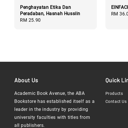
Penghayatan Etika Dan
EINFAC
Peradaban, Hasnah Hussiin
Regular
RM 36.
Regular
RM 25.90
price
price
About Us
Quick Li
Academic Book Avenue, the ABA
Products
Bookstore has established itself as a
Contact Us
leader in the industry by providing
university faculties with titles from
all publishers.