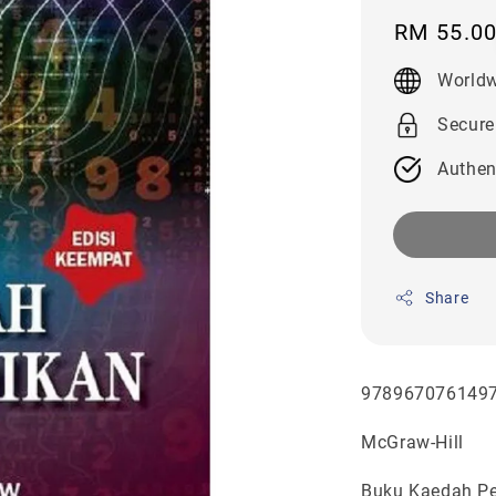
Regular
RM 55.0
price
Worldw
Secure
Authen
Share
9789670761497
McGraw-Hill
Buku Kaedah Pe