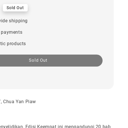
0
Sold Out
ide shipping
 payments
tic products
Sold Out
, Chua Yan Piaw
nyelidikan, Edisi Keempat ini mengandungi 20 bab