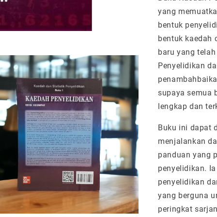
yang memuatkan 
bentuk penyelid
bentuk kaedah 
baru yang telah
Penyelidikan da
penambahbaikan
supaya semua b
lengkap dan terk
Buku ini dapat 
menjalankan da
panduan yang pr
penyelidikan. 
penyelidikan d
yang berguna un
peringkat sarja