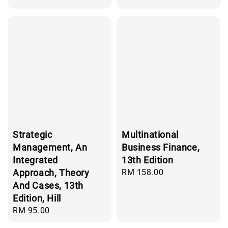
price
Strategic
Multinational
Management, An
Business Finance,
Integrated
13th Edition
Approach, Theory
Regular
RM 158.00
price
And Cases, 13th
Edition, Hill
Regular
RM 95.00
price