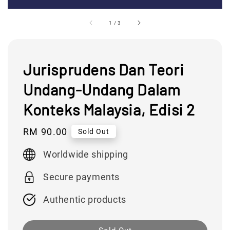
1
/
3
Jurisprudens Dan Teori
Undang-Undang Dalam
Konteks Malaysia, Edisi 2
Regular
RM 90.00
Sold Out
price
Worldwide shipping
Secure payments
Authentic products