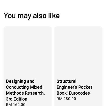
You may also like
Designing and
Structural
Conducting Mixed
Engineer's Pocket
Methods Research,
Book: Eurocodes
3rd Edition
Regular
RM 180.00
price
Regular
RM 160.00